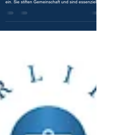
In der Diskussion um Pflegequalität nehmen
Gruppenangebote oft einen hohen Stellenwert
ein. Sie stiften Gemeinschaft und sind essenzielle
soziale Ankerpunkte. Doch sie stoßen an ihre
Grenzen, wenn die körperliche oder kognitive
Belastbarkeit der Bewohner abnimmt und
individuelle Bedürfnisse in den Hintergrund
rücken. Mein Plädoyer an die Institutionen lautet
daher: Wir müssen den Fokus konsequent auf die
gezielte Einzelaktivierung ausrichten. Ein Gedanke
zum Perspektivenwechs