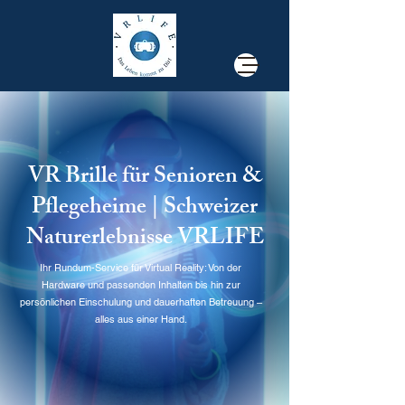
VR Brille für Senioren &
Pflegeheime | Schweizer
Naturerlebnisse VRLIFE
Ihr Rundum-Service für Virtual Reality: Von der
Hardware und passenden Inhalten bis hin zur
persönlichen Einschulung und dauerhaften Betreuung –
alles aus einer Hand.